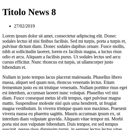
Titolo News 8
27/02/2019
Lorem ipsum dolor sit amet, consectetur adipiscing elit. Donec
sodales lectus id nisi finibus facilisis. Sed mi turpis, porta a turpis et,
pulvinar dictum diam. Donec sodales dapibus ornare. Fusce mollis,
nibh at sollicitudin laoreet, lorem ex facilisis magna, a luctus risus
odio et arcu. Aliquam a facilisis purus. Ut sodales lectus sed arcu
cursus efficitur. Nunc rhoncus est turpis, ut ullamcorper justo
bibendum et.
Nullam in justo tempus lacus placerat malesuada. Phasellus libero
massa, aliquet sed quam non, rhoncus venenatis lectus. Etiam
fermentum justo eu mi tristique venenatis. Nullam porttitor risus eget
est interdum, accumsan laoreet nunc volutpat. Phasellus vel nisi
diam. Fusce consequat metus id elit tempus, eget pulvinar magna
mattis. Suspendisse molestie nisl quis urna hendrerit, ut feugiat
magna vestibulum. In viverra tristique quam non maximus. Praesent
viverra massa eu pharetra sagittis. Mauris accumsan ipsum ex, ut
interdum diam vulputate gravida. Aliquam vitae tempor mi. Morbi
porta nisi non vulputate bibendum. Duis tempor, est sed tempus
suscipit, neque risus dignissim turpis, in semper lectus lectus vitae