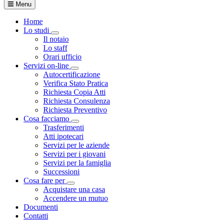
Menu
Home
Lo studi
Visualizza menù di secondo livello
Il notaio
Lo staff
Orari ufficio
Servizi on-line
Visualizza menù di secondo livello
Autocertificazione
Verifica Stato Pratica
Richiesta Copia Atti
Richiesta Consulenza
Richiesta Preventivo
Cosa facciamo
Visualizza menù di secondo livello
Trasferimenti
Atti ipotecari
Servizi per le aziende
Servizi per i giovani
Servizi per la famiglia
Successioni
Cosa fare per
Visualizza menù di secondo livello
Acquistare una casa
Accendere un mutuo
Documenti
Contatti