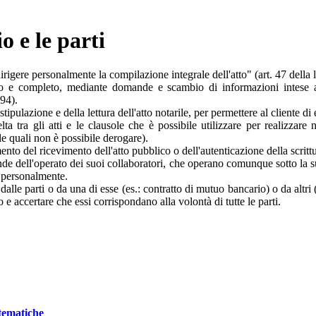
o e le parti
dirigere personalmente la compilazione integrale dell'atto" (art. 47 della 
to e completo, mediante domande e scambio di informazioni intese a r
94).
la stipulazione e della lettura dell'atto notarile, per permettere al clien
elta tra gli atti e le clausole che è possibile utilizzare per realizz
e quali non è possibile derogare).
to del ricevimento dell'atto pubblico o dell'autenticazione della scrittu
ponde dell'operato dei suoi collaboratori, che operano comunque sotto la s
i personalmente.
lle parti o da una di esse (es.: contratto di mutuo bancario) o da altri (
to e accertare che essi corrispondano alla volontà di tutte le parti.
stematiche