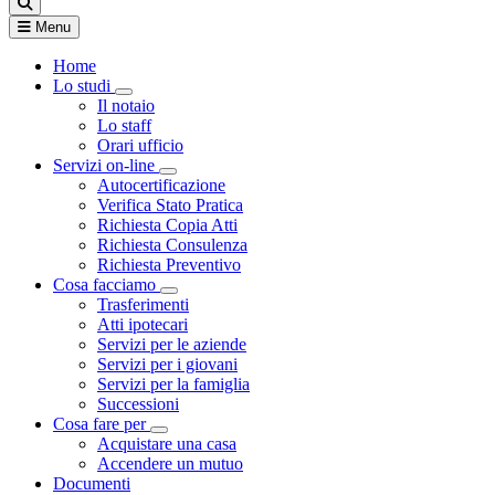
Menu
Home
Lo studi
Visualizza menù di secondo livello
Il notaio
Lo staff
Orari ufficio
Servizi on-line
Visualizza menù di secondo livello
Autocertificazione
Verifica Stato Pratica
Richiesta Copia Atti
Richiesta Consulenza
Richiesta Preventivo
Cosa facciamo
Visualizza menù di secondo livello
Trasferimenti
Atti ipotecari
Servizi per le aziende
Servizi per i giovani
Servizi per la famiglia
Successioni
Cosa fare per
Visualizza menù di secondo livello
Acquistare una casa
Accendere un mutuo
Documenti