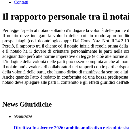
Contatti
Il rapporto personale tra il notai
Per legge "spetta al notaio soltanto d'indagare la volontà delle parti e 
Il notaio deve indagare la volontà delle parti in modo approfondi
prospettatagli (cod. deontologico appr. Dal Cons. Naz. Not. Il 24.2.19
Perciò, il rapporto tra il cliente ed il notaio inizia di regola prima del
e il notaio ha il dovere di orientare personalmente le parti nella sc
adeguandolo però alle norme imperative di legge (e cioè alle norme all
L'indagine della volontà delle parti può essere compiuta anche al momen
Il notaio può avvalersi di collaboratori nei rapporti con le parti e ris
della volontà delle parti, che hanno diritto di manifestarla sempre a lu
Anche quando l'atto è redatto in conformità ad una bozza predisposta da
notaio deve spiegare alle parti il contenuto e gli effetti giuridici dell'at
News Giuridiche
05/08/2026
Direttiva Insolvency 2026: ambito applicativo e ricadute si