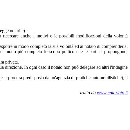
legge notarile).
icercare anche i motivi e le possibili modificazioni della volontà
te di esporre in modo completo la sua volontà ed al notaio di comprenderla;
are nel modo più completo lo scopo pratico che le parti si propongono,
ra privata.
ua direzione. In ogni caso il notaio non può delegare ad altri l'indagine
es.: procura predisposta da un'agenzia di pratiche automobilistiche), il
tratto da
www.notariato.it